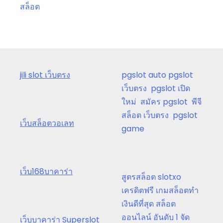
สล็อต
jili slot เว็บตรง
pgslot auto
pgslot
เว็บตรง
pgslot เปิด
ใหม่
สมัคร pgslot
พีจี
สล็อต เว็บตรง
pgslot
เว็บสล็อตวอเลท
game
เว็บ168บาคาร่า
สูตรสล็อต
slotxo
เครดิตฟรี
เกมสล็อตทำ
เงินดีที่สุด
สล็อต
ออนไลน์ อันดับ 1
จัด
เว็บบาคาร่า
Superslot