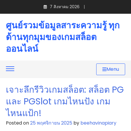
Skip
7 สิงหาคม 2026
to
content
ศูนย์รวมข้อมูลสาระความรู้ ทุก
ด้านทุกมุมของเกมสล็อต
ออนไลน์
Menu
เจาะลึกรีวิวเกมสล็อต: สล็อต PG
และ PGSlot เกมไหนปัง เกม
ไหนแป้ก!
Posted on
25 พฤศจิกายน 2025
by
beehavinapiary